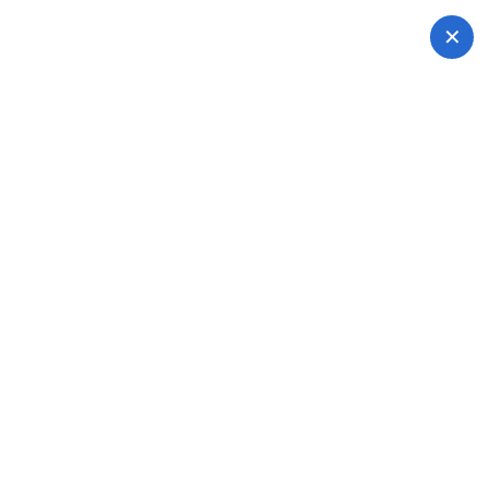
登录平台
✕
中层管理岗位缩减潮，互联
网大厂裁员新焦点
2026-05-17
百家乐娱乐城
互联网裁员
精选摘要
近期互联网大厂裁员聚焦中层管理岗位，反映了