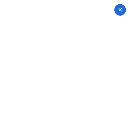
✕
城
资讯中心
联系我们
登录平台
逆袭阻碍
百家乐娱乐城
专业 · 信赖 · 安全
立即注册